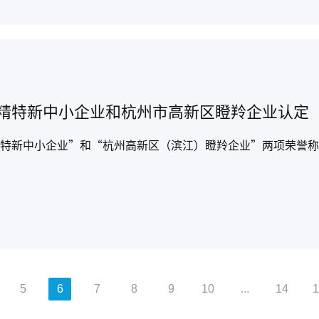
精特新中小企业和杭州市高新区瞪羚企业认定
特新中小企业”和“杭州高新区（滨江）瞪羚企业”两项荣誉称
5
6
7
8
9
10
...
14
1