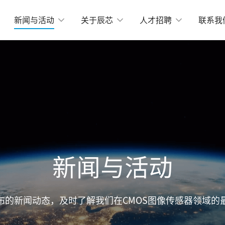
新闻与活动
关于辰芯
人才招聘
联系我
机器视觉
-Mount小面阵
物流和定位相关应用
X2424BSI
GMAX4416
X3405
工业测量
GMAX3412
X4002
GMAX3809
运动捕捉
X2518
GMAX2505
X2509
GMAX0505
新闻与活动
分辨率
X15271BSI
GMAX64104
布的新闻动态，及时了解我们在CMOS图像传感器领域的
X32152
GMAX32103
X4651
GMAX3265