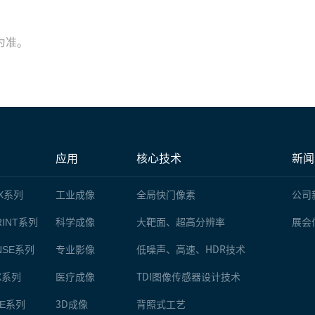
。
为准。
应用
核心技术
新闻
X
系列
工业成像
全局快门像素
公司
INT
系列
科学成像
大靶面、超高分辨率
展会
NSE
系列
专业影像
低噪声、高速、HDR技术
X
系列
医疗成像
TDI图像传感器设计技术
E
系列
3D成像
背照式工艺