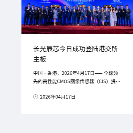
长光辰芯今日成功登陆港交所
主板
中国・香港，2026年4月17日—— 全球领
先的高性能CMOS图像传感器（CIS）提供
商，长春长光辰芯微电子股份有限公司
2026年04月17日
（以下简称 “长光辰芯” 或 “公司”，
股票代码：03277.HK）今日正式于香港联
合交易所有限公司（HKEX）主板挂牌上
市。