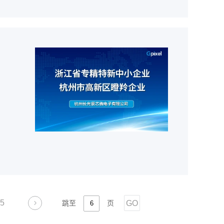
5
GO
跳至
页