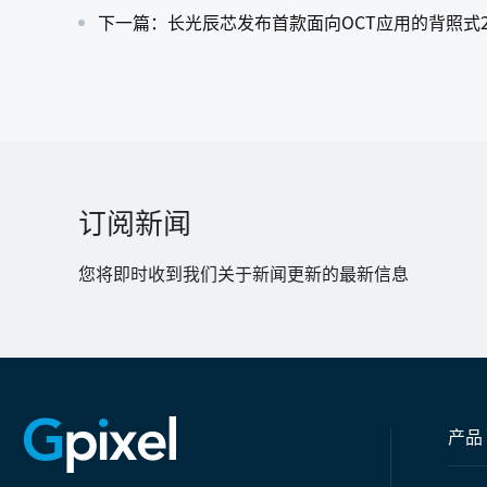
下一篇：长光辰芯发布首款面向OCT应用的背照式2K分
订阅新闻
您将即时收到我们关于新闻更新的最新信息
产品