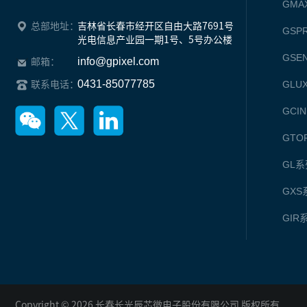
GMA
总部地址：
吉林省长春市经开区自由大路7691号

GSPR
光电信息产业园一期1号、5号办公楼
GSE
info@gpixel.com
邮箱：
0431-85077785
GLU
联系电话：
GCIN
GTO
GL
系
GXS
GIR
Copyright © 2026 长春长光辰芯微电子股份有限公司 版权所有