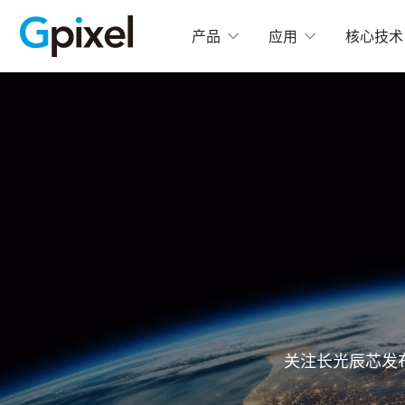
产品
应用
核心技术
C
GMAX
GMA
GSPRINT
GMA
GSENSE
GMA
GMA
GLUX
GMA
GCINE
高
GTOF
GMA
GL
关注长光辰芯发
GMA
GXS
GMA