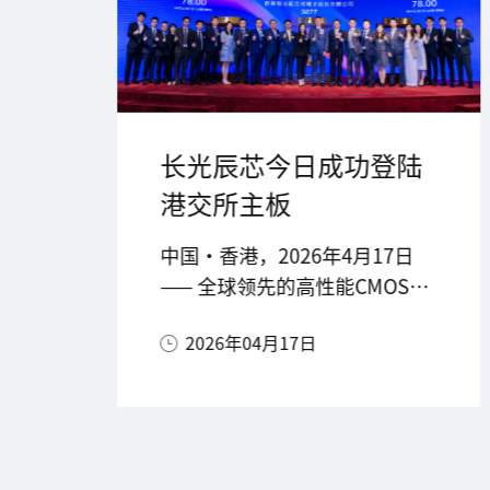
长光辰芯今日成功登陆
辰
港交所主板
代
中国・香港，2026年4月17日
图
相机
—— 全球领先的高性能CMOS图
能
像传感器（CIS）提供商，长春
2026年04月17日
光辰
长光辰芯微电子股份有限公司
。
（以下简称 “长光辰芯” 或
“公司”，股票代码：
03277.HK）今日正式于香港联
合交易所有限公司（HKEX）主