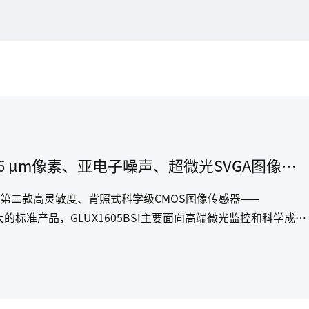
长光辰芯推出GLUX系列全新产品16 μm像素、亚电子噪声、超微光SVGA图像传感器
系列第二款高灵敏度、背照式科学级CMOS图像传感器——
最大的标准产品，GLUX1605BSI主要面向高端微光监控和科学成像