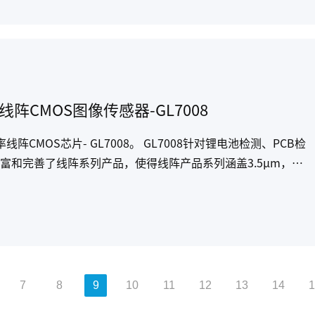
CMOS图像传感器-GL7008
阵CMOS芯片- GL7008。 GL7008针对锂电池检测、PCB检
富和完善了线阵系列产品，使得线阵产品系列涵盖3.5μm，
K，4K，8K，16K，满足不同应用场景的使用要求
7
8
9
10
11
12
13
14
1