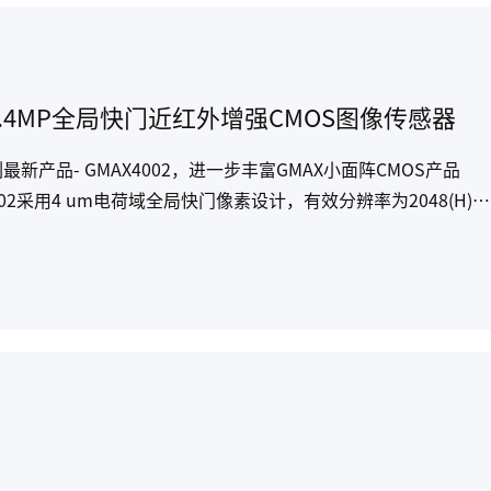
.4MP全局快门近红外增强CMOS图像传感器
最新产品- GMAX4002，进一步丰富GMAX小面阵CMOS产品
采用4 um电荷域全局快门像素设计，有效分辨率为2048(H) x
等多种视觉应用场景，同时也是读码器、ANPR等应用的理想选