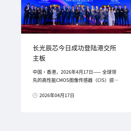
长光辰芯今日成功登陆港交所
主板
中国・香港，2026年4月17日—— 全球领
先的高性能CMOS图像传感器（CIS）提供
商，长春长光辰芯微电子股份有限公司
2026年04月17日
（以下简称 “长光辰芯” 或 “公司”，
股票代码：03277.HK）今日正式于香港联
合交易所有限公司（HKEX）主板挂牌上
市。