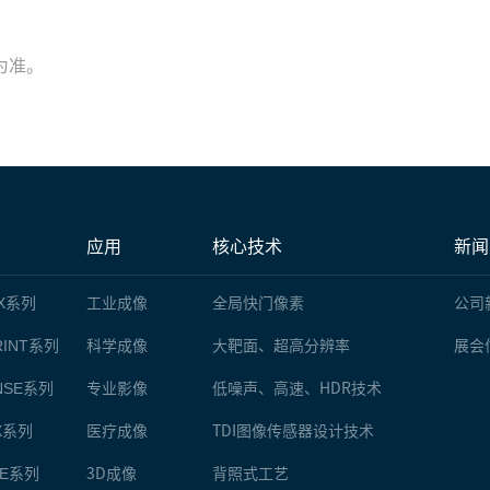
。
为准。
应用
核心技术
新闻
X
系列
工业成像
全局快门像素
公司
INT
系列
科学成像
大靶面、超高分辨率
展会
NSE
系列
专业影像
低噪声、高速、HDR技术
X
系列
医疗成像
TDI图像传感器设计技术
E
系列
3D成像
背照式工艺