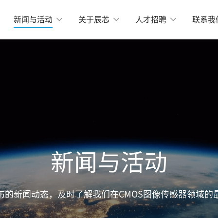
新闻与活动
关于辰芯
人才招聘
联系我
机器视觉
-Mount小面阵
物流和定位相关应用
X2424BSI
GMAX4416
X3405
工业测量
GMAX3412
X4002
GMAX3809
运动捕捉
X2518
GMAX2505
X2509
GMAX0505
新闻与活动
分辨率
X15271BSI
GMAX64104
布的新闻动态，及时了解我们在CMOS图像传感器领域的
X32152
GMAX32103
X4651
GMAX3265