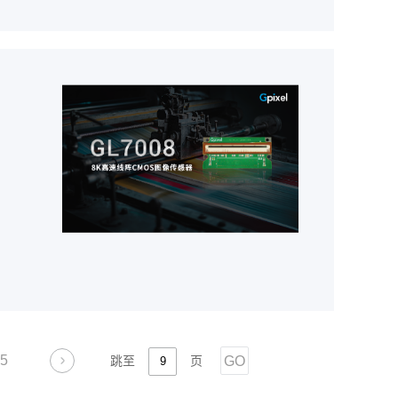
5
GO
跳至
页