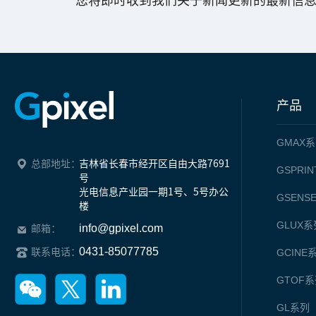
您将即时收到我们关于新闻更新的最新信
产品
GMAX
系
总部地址：
吉林省长春市经开区自由大路7691
GSPRIN
号

光电信息产业园一期1号、5号办公
GSENS
楼
GLUX
系
info@gpixel.com
邮箱：
0431-85077785
联系电话：
GCINE
GTOF
系
GL
系列