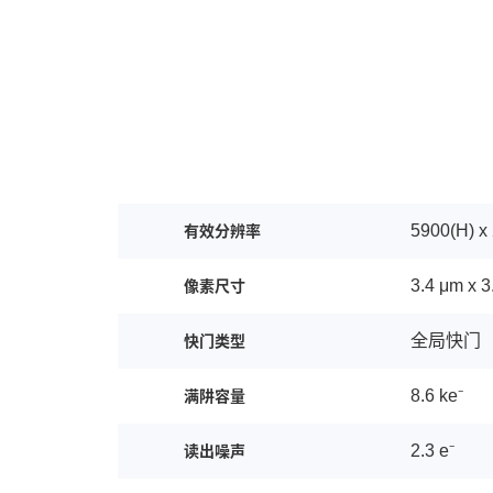
5900(H) x
有效分辨率
3.4 μm x 3
像素尺寸
全局快门
快门类型
8.6 ke⁻
满阱容量
2.3 e⁻
读出噪声