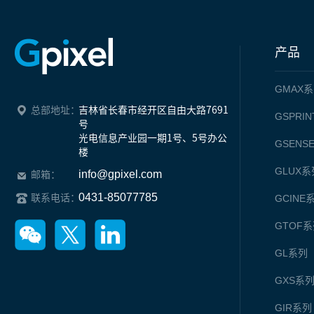
产品
GMAX
系
总部地址：
吉林省长春市经开区自由大路7691
GSPRIN
号

光电信息产业园一期1号、5号办公
GSENS
楼
GLUX
系
info@gpixel.com
邮箱：
0431-85077785
联系电话：
GCINE
GTOF
系
GL
系列
GXS
系
GIR
系列