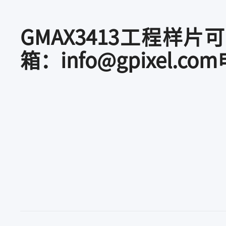
GMAX3413工程
箱：info@gpixel.com