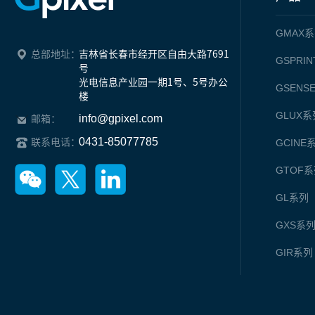
GMAX
系
总部地址：
吉林省长春市经开区自由大路7691
GSPRIN
号

光电信息产业园一期1号、5号办公
GSENS
楼
GLUX
系
info@gpixel.com
邮箱：
0431-85077785
联系电话：
GCINE
GTOF
系
GL
系列
GXS
系
GIR
系列