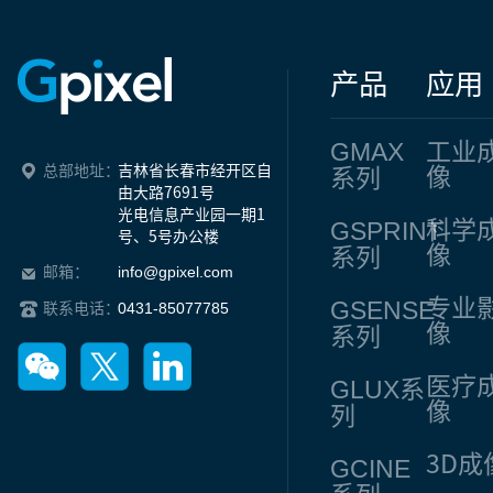
产品
应用
GMAX
工业
总部地址：
吉林省长春市经开区自
像
系列
由大路7691号

光电信息产业园一期1
GSPRINT
科学
号、5号办公楼
像
系列
info@gpixel.com
邮箱：
专业
GSENSE
0431-85077785
联系电话：
像
系列
医疗
GLUX
系
像
列
3D成
GCINE