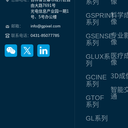
像
系列
由大路7691号

光电信息产业园一期1
GSPRINT
科学
号、5号办公楼
像
系列
info@gpixel.com
邮箱：
专业
GSENSE
0431-85077785
联系电话：
像
系列
医疗
GLUX
系
像
列
3D成
GCINE
系列
智能
通
GTOF
系列
GL
系列