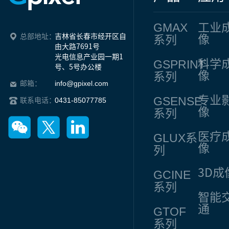
GMAX
工业
总部地址：
吉林省长春市经开区自
像
系列
由大路7691号

光电信息产业园一期1
GSPRINT
科学
号、5号办公楼
像
系列
info@gpixel.com
邮箱：
专业
GSENSE
0431-85077785
联系电话：
像
系列
医疗
GLUX
系
像
列
3D成
GCINE
系列
智能
通
GTOF
系列