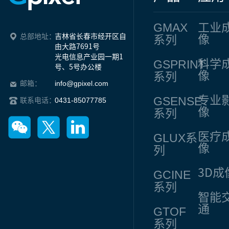
GMAX
工业
总部地址：
吉林省长春市经开区自
像
系列
由大路7691号

光电信息产业园一期1
GSPRINT
科学
号、5号办公楼
像
系列
info@gpixel.com
邮箱：
专业
GSENSE
0431-85077785
联系电话：
像
系列
医疗
GLUX
系
像
列
3D成
GCINE
系列
智能
通
GTOF
系列